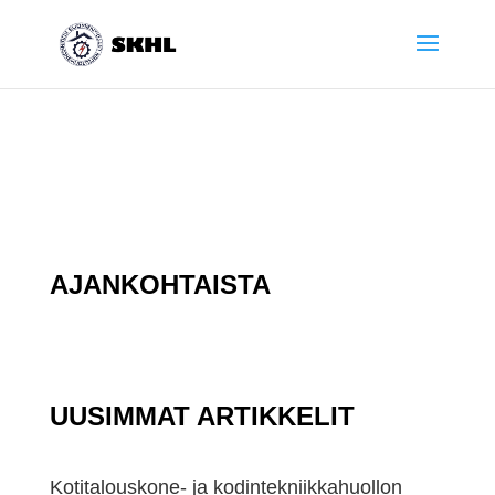
AJANKOHTAISTA
UUSIMMAT ARTIKKELIT
Kotitalouskone- ja ko­din­tek­niik­ka­huol­lon