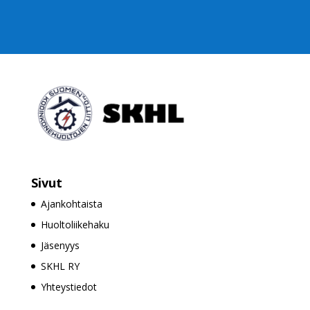
Sivut
Ajankohtaista
Huoltoliikehaku
Jäsenyys
SKHL RY
Yhteystiedot