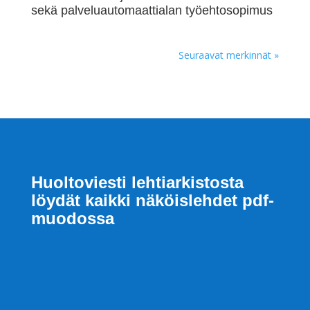
sekä pal­ve­luau­to­maat­tia­lan työehtosopimus
Seuraavat merkinnät »
Huoltoviesti lehtiarkistosta
löydät kaikki näköislehdet pdf-
muodossa