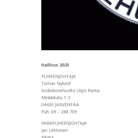
Hallitus 2025
PUHEENJOHTAJA
Tomas Nylund
Kodinkonehuolto Urpo Ranta
Minkkikatu 1-3
04430 JÄRVENPÄÄ
Puh. 09 – 288 709
VARAPUHEENJOHTAJA
Jan Lehtonen
Piketa