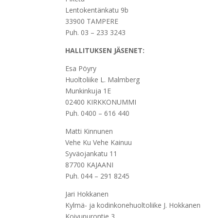
Lentokentänkatu 9b
33900 TAMPERE
Puh. 03 – 233 3243
HALLITUKSEN JÄSENET:
Esa Pöyry
Huoltoliike L. Malmberg
Munkinkuja 1E
02400 KIRKKONUMMI
Puh. 0400 – 616 440
Matti Kinnunen
Vehe Ku Vehe Kainuu
Syväojankatu 11
87700 KAJAANI
Puh. 044 – 291 8245
Jari Hokkanen
Kylmä- ja kodinkonehuoltoliike J. Hokkanen
Koivupurontie 3